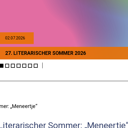
02.07.2026
27. LITERARISCHER SOMMER 2026
mer: „Meneertje“
Literarischer Sommer: „Meneertje