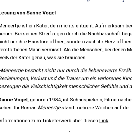
Lesung von Sanne Vogel
Meneertje ist ein Kater, dem nichts entgeht. Aufmerksam b
herum. Bei seinen Streifzügen durch die Nachbarschaft bege
nicht nur ihre Haustüre öffnen, sondern auch ihr Herz öffne
verstorbenen Mann ver­misst. Als die Menschen, bei denen Men
weiß der Kater genau, was sie brauchen.
»Meneertje besticht nicht nur durch die liebenswerte Erzäh
Beziehungen, Verlust und die Trauer um ein verlorenes Kind
bezeugen die Vielschichtigkeit menschlicher Gefühle und d
Sanne Vogel,
geboren 1984, ist Schauspielerin, Filmemacheri
sehen. Ihr Roman
Meneertje
stand mehrere Wochen auf der N
Informationen zum Ticketerwerb über diesen
Link
.