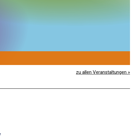
1
S
zu allen Veranstaltungen »
“