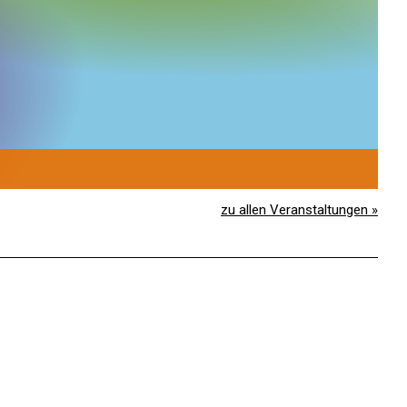
14.0
S
zu allen Veranstaltungen »