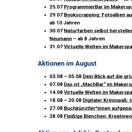
25.07
ProgrammierBar im Makersp
29.07
Bookscrapping: Fotoalben au
ab 10 Jahren
30.07
Naturfarben selbst herstelle
Neumann
– ab 8 Jahren
31.07
Virtuelle Welten im Makersp
Aktionen im August
03.08 – 05.08
Dein Blick auf die g
07.08
Das ist „MachBar“ im Maker
14.08
Virtuelle Welten im Makersp
18.08 – 20.08
Digitaler Krimispaß:
27.08
Buchkünstler*innen aufgepas
28.08
Fleißige Bienchen: Kreativw