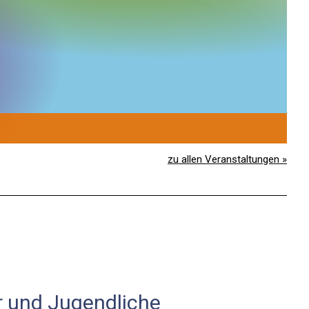
1
S
zu allen Veranstaltungen »
r und Jugendliche