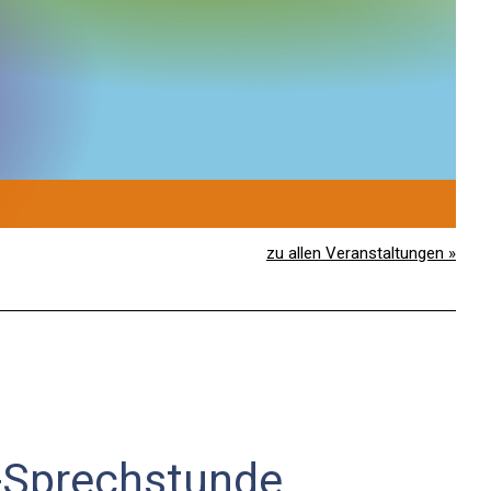
1
S
zu allen Veranstaltungen »
-Sprechstunde