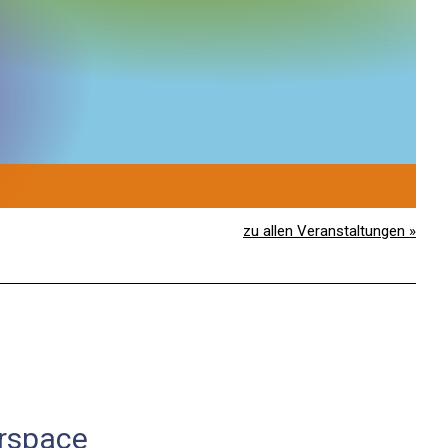
1
S
zu allen Veranstaltungen »
erspace