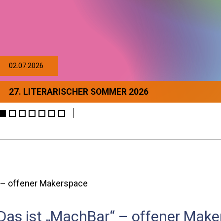
02.07.2026
27. LITERARISCHER SOMMER 2026
 – offener Makerspace
Das ist „MachBar“ – offener Mak