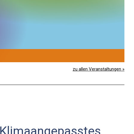
1
S
zu allen Veranstaltungen »
: Klimaangepasstes