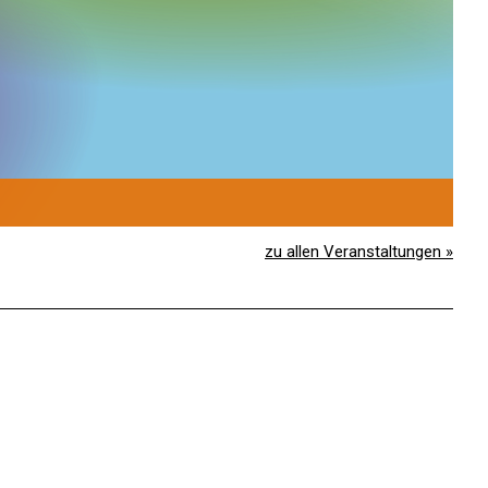
1
S
zu allen Veranstaltungen »